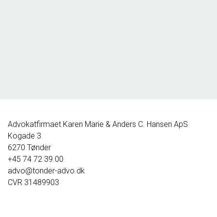
Strucksalle 70,
6270 Tønder
2
Boligareal
133
m
2
Grundareal
1.019
m
Ejendomstype
Villa
1.195.000 kr.
Advokatfirmaet Karen Marie & Anders C. Hansen ApS
Kogade 3
6270
Tønder
+45 74 72 39 00
advo@tonder-advo.dk
CVR
31489903