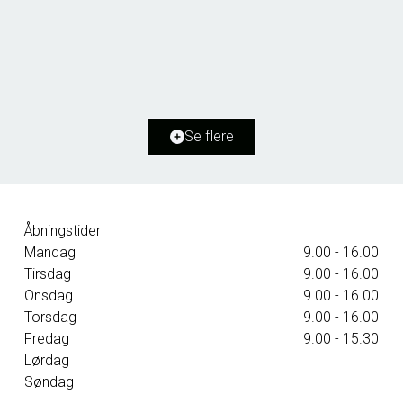
Terkelsbøl Bygade 12,
6360 Tinglev
2
Boligareal
147
m
2
Grundareal
3.490
m
Ejendomstype
Villa
Se flere
925.000 kr.
Åbningstider
Mandag
9.00 - 16.00
Tirsdag
9.00 - 16.00
Onsdag
9.00 - 16.00
Torsdag
9.00 - 16.00
Fredag
9.00 - 15.30
Lørdag
Søndag