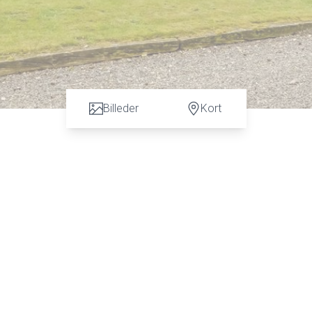
Billeder
Kort
n vurdering. God dialog hos os er et nøgleord og vi vil gøre en forskel. Kontakt ve
 C. Hansen på tlf: 7472 3900 eller 6067 3900 for en uforpligtende salgsvurderin