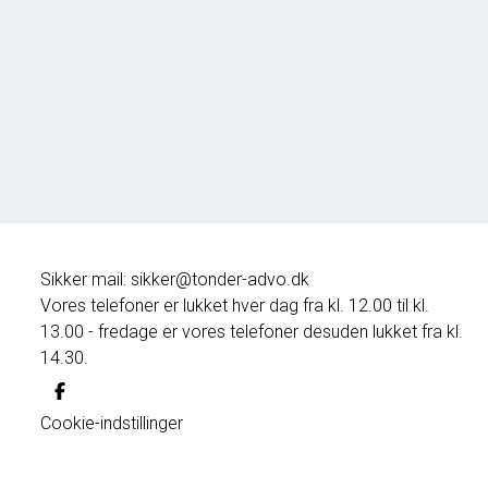
Borg 55,
6261 Bredebro
2
Boligareal
91
m
2
Grundareal
1.127
m
Ejendomstype
Villa
395.000 kr.
Sikker mail: sikker@tonder-advo.dk
Vores telefoner er lukket hver dag fra kl. 12.00 til kl.
13.00 - fredage er vores telefoner desuden lukket fra kl.
14.30.
Cookie-indstillinger