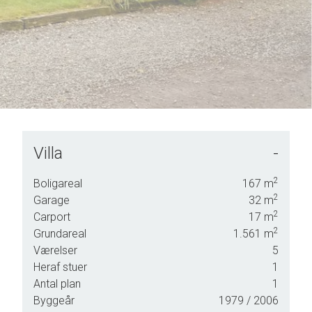
Villa
-
nligst
g.
2
Boligareal
167
m
2
Garage
32
m
2
Carport
17
m
2
Grundareal
1.561
m
Værelser
5
Heraf stuer
1
Antal plan
1
Byggeår
1979
/ 2006