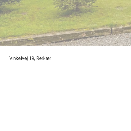
Vinkelvej 19, Rørkær
SOLGT - skal vi også sælge din bolig? En vurdering hos os er mere end bare e
Casper Fonnesbech Thomsen fra Advokatfirmaet Karen Marie Hansen & Anders