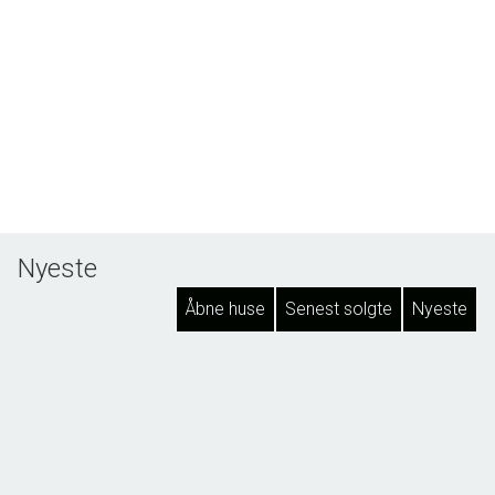
Nyeste
Åbne huse
Senest solgte
Nyeste