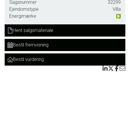
Sagsnummer
32299
Det fungerer på nuværende tidspunkt udelukkende som
Ejendomstype
Villa
privatbolig for sælger, så man har mulighed for selv at bo
Energimærke
på 1. og 2. sal og drive erhverv i stueplan.
Hent salgsmateriale
Beboelsesdelen, som strækker sig over 1. og 2. sal,
fremstår smukt renoveret med sans for både komfort og
Bestil fremvisning
detaljer. Her får du en lys og indbydende bolig i flere plan,
hvor nuværende ejer selv har haft privat beboelse.
Bestil vurdering
I stueplan finder du en oplagt erhvervsenhed med gode
anvendelsesmuligheder - hvad end du ønsker butik, klinik,
kontor eller noget helt fjerde. Kombinationen gør
ejendommen ideel for selvstændige eller dem, der ønsker
en fleksibel boligform.
Ejendommen opvarmes via fjernvarme og har et flot
energimærke. Det solide tegltag er fra 2010 ifølge sælger,
og hele ejendommen fremstår meget velholdt.