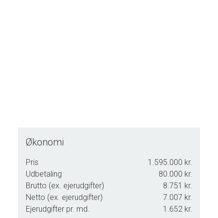
Derudover medfølger en lagerbygning på 86 m² i to plan,
som i dag anvendes til lager. Her må man forvente behov
for opdatering - men mulighederne er mange.
En sjælden mulighed for at bo og arbejde i samme
ejendom - centralt, effektivt og charmerende.
Kontakt os allerede i dag for en fremvisning - denne
ejendom skal opleves!
Mojn og velkommen til Vestergade 49, 6270 Tønder.
Für Informationen über genehmigungsfreien Erwerb von
Immobilien folgen Sie folgendes Link: https://tonder-
Økonomi
advo.dk/aufdeutsch.
Du kan sende dit ønske til en fremvisning på knappen
Pris
1.595.000 kr.
nedenfor og vi vil bestræbe os på at imødekomme dit ønske,
Udbetaling
80.000 kr.
dog skal vi først forhøre os hos sælger samt undersøge i
Brutto (ex. ejerudgifter)
8.751 kr.
vores kalender. Vi ringer til dig for at aftale endelig tid for en
Netto (ex. ejerudgifter)
7.007 kr.
fremvisning.
Ejerudgifter pr. md.
1.652 kr.