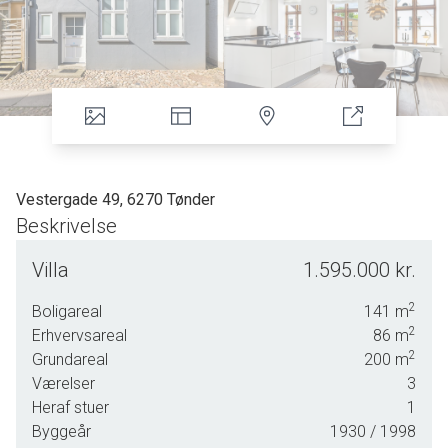
Vestergade 49, 6270 Tønder
Beskrivelse
Unik mulighed: Byhus blandet bolig og erhverv i hjertet af
Villa
1.595.000 kr.
Tønder
2
Boligareal
141
m
Velkommen til denne charmerende og velholdte ejendom
2
Erhvervsareal
86
m
midt i Tønder - perfekt for dig, der drømmer om at
2
Grundareal
200
m
kombinere bolig og erhverv under samme tag.
Værelser
3
Ejendommen er et flot gavlhus fra 1930 med en attraktiv
Heraf stuer
1
placering - nabo til gågaden og tæt på byens liv, butikker og
Byggeår
1930
/ 1998
faciliteter.