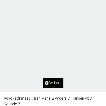
Borg 55,
6261 Bredebro
2
Boligareal
91
m
2
Grundareal
1.127
m
Ejendomstype
Villa
Se flere
395.000 kr.
Advokatfirmaet Karen Marie & Anders C. Hansen ApS
Kogade 3