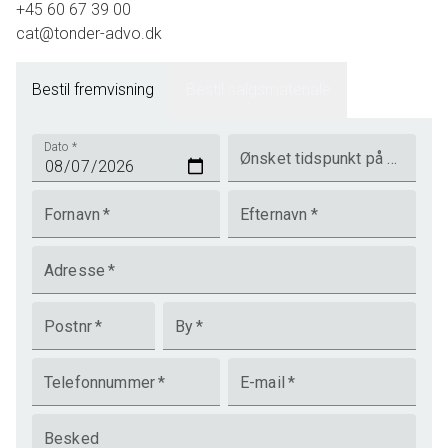
+45 60 67 39 00
cat@tonder-advo.dk
Bestil fremvisning
Bestil salgsmateriale
Dato
*
Ønsket tidspunkt på dagen
Fornavn
*
Efternavn
*
Adresse
*
Postnr
*
By
*
Telefonnummer
*
E-mail
*
Besked