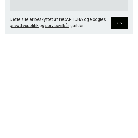
Dette site er beskyttet af reCAPTCHA og Google’s
Bestil
privatlivspolitik
og
servicevilkår
gælder.