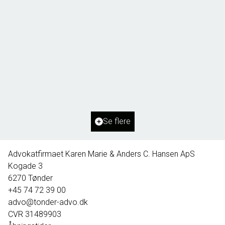
Borg 55,
6261 Bredebro
2
Boligareal
91
m
2
Grundareal
1.127
m
Ejendomstype
Villa
Se flere
395.000 kr.
Advokatfirmaet Karen Marie & Anders C. Hansen ApS
Kogade 3
6270
Tønder
+45 74 72 39 00
advo@tonder-advo.dk
CVR
31489903