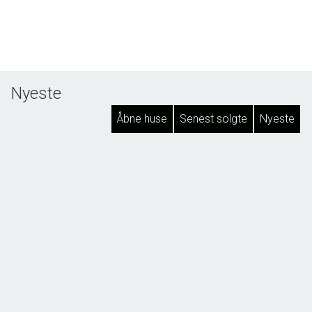
Nyeste
Åbne huse
Senest solgte
Nyeste