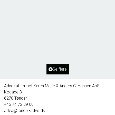
Borg 55,
6261 Bredebro
2
Boligareal
91
m
2
Grundareal
1.127
m
Ejendomstype
Villa
Se flere
395.000 kr.
Advokatfirmaet Karen Marie & Anders C. Hansen ApS
Kogade 3
6270
Tønder
+45 74 72 39 00
advo@tonder-advo.dk