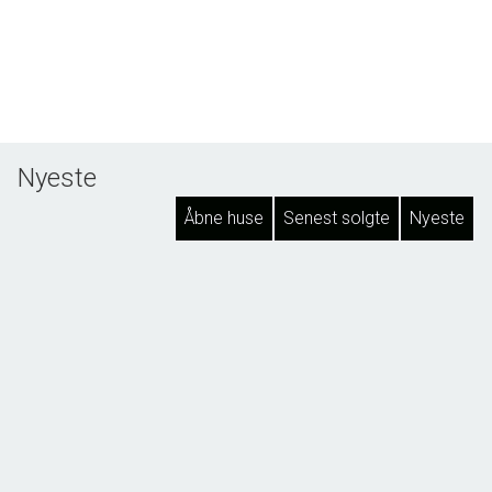
Nyeste
Åbne huse
Senest solgte
Nyeste