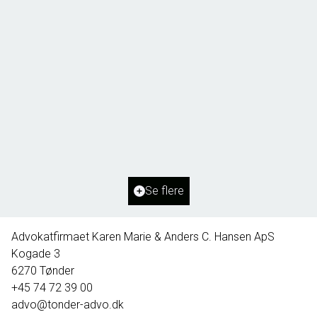
Borg 55,
6261 Bredebro
2
Boligareal
91
m
2
Grundareal
1.127
m
Ejendomstype
Villa
Se flere
395.000 kr.
Advokatfirmaet Karen Marie & Anders C. Hansen ApS
Kogade 3
6270
Tønder
+45 74 72 39 00
advo@tonder-advo.dk