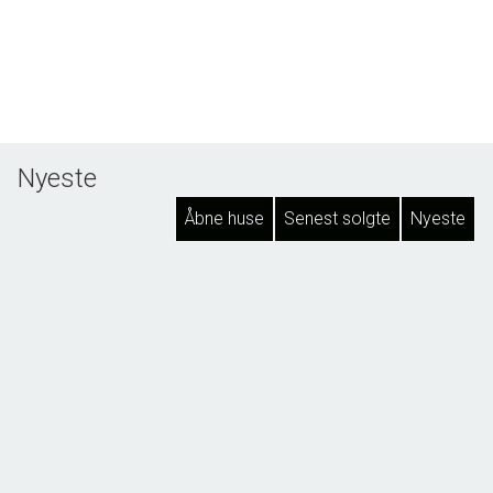
Nyeste
Åbne huse
Senest solgte
Nyeste