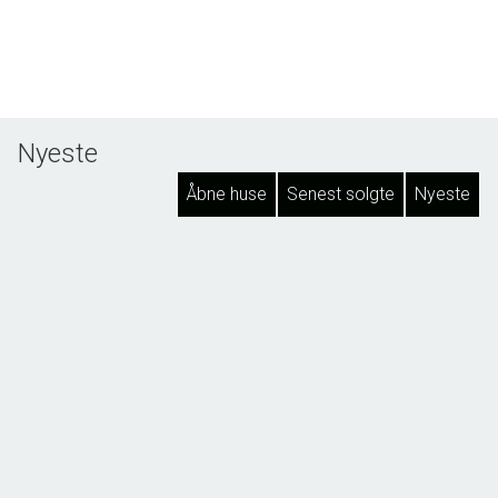
Nyeste
Åbne huse
Senest solgte
Nyeste