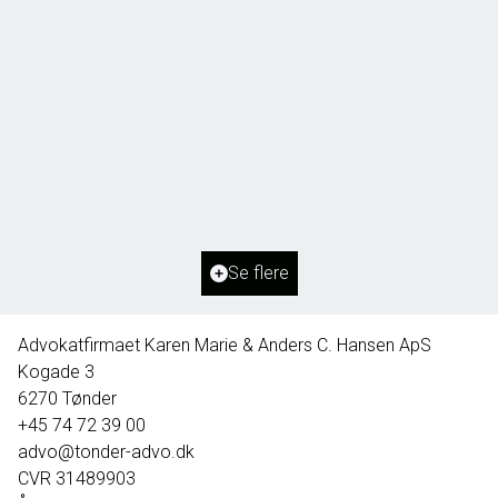
Borg 55,
6261 Bredebro
2
Boligareal
91
m
2
Grundareal
1.127
m
Ejendomstype
Villa
Se flere
395.000 kr.
Advokatfirmaet Karen Marie & Anders C. Hansen ApS
Kogade 3
6270
Tønder
+45 74 72 39 00
advo@tonder-advo.dk
CVR
31489903