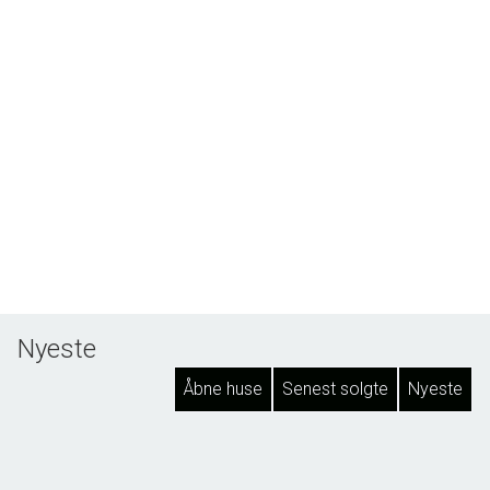
Nyeste
Åbne huse
Senest solgte
Nyeste