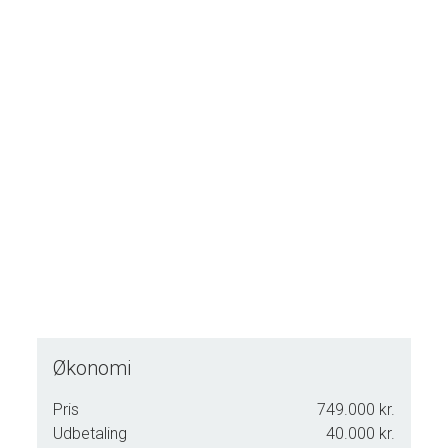
afstand til hverdagens fornødenheder, herunder indkøb,
skole, daginstitutioner og fritidsaktiviteter.
En rummelig og velbeliggende ejendom med plads til hele
familien – bestemt et besøg værd.
Kontakt os for en fremvisning.
Mojn og velkommen til Sønderbyen 17, 6534 Agerskov.
Økonomi
Pris
749.000 kr.
Udbetaling
40.000 kr.