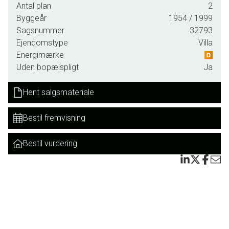
Boligen byder på hele 5 værelser og en hyggelig stue, som
Antal plan
2
danner rammerne om familiens samvær. De mange
Byggeår
1954
/ 1999
kvadratmeter giver fleksible indretningsmuligheder, uanset
Sagsnummer
32793
om du har brug for børneværelser, hjemmekontor eller
Ejendomstype
Villa
hobbyrum.
Energimærke
Uden bopælspligt
Ja
Ejendommen er beliggende på en skøn grund på 995 m²
med en velanlagt og lukket have, hvor der er god plads til
Hent salgsmateriale
både leg, afslapning og hyggelige stunder med familie og
venner. Her kan børn og kæledyr færdes trygt i ugenerede
Bestil fremvisning
omgivelser.
Der er et stort bredt indkørselsparti, med gode
Bestil vurdering
parkeringsmuligheder.
Opvarmningen sker via naturgas, suppleret med brændeovn
samt luft til luft varmepumpe, som bidrager med både
varme og kulde.
Med den centrale beliggenhed i Agerskov er der kort