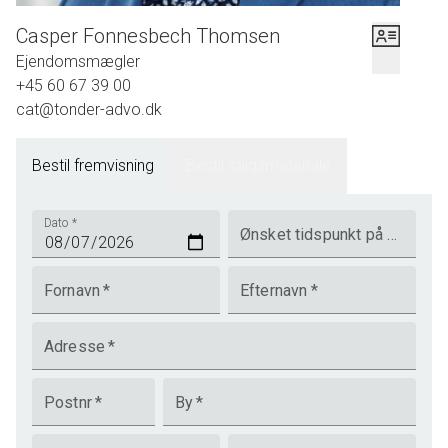
Casper Fonnesbech Thomsen
Ejendomsmægler
+45 60 67 39 00
cat@tonder-advo.dk
Bestil fremvisning
Bestil salgsmateriale
Dato
*
Ønsket tidspunkt på dagen
Fornavn
*
Efternavn
*
Adresse
*
Postnr
*
By
*