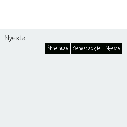
Nyeste
Åbne huse
Senest solgte
Nyeste