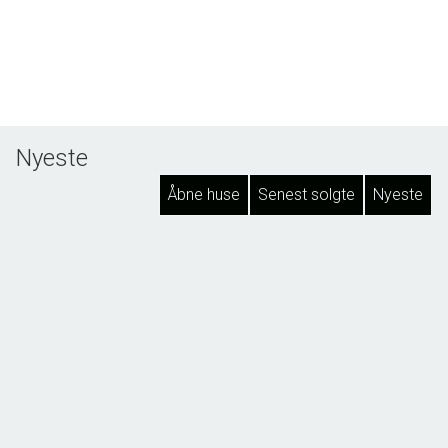
Nyeste
Åbne huse
Senest solgte
Nyeste