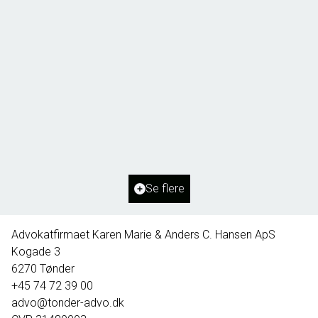
Borg 55,
6261 Bredebro
2
Boligareal
91
m
2
Grundareal
1.127
m
Ejendomstype
Villa
Se flere
395.000 kr.
Advokatfirmaet Karen Marie & Anders C. Hansen ApS
Kogade 3
6270
Tønder
+45 74 72 39 00
advo@tonder-advo.dk