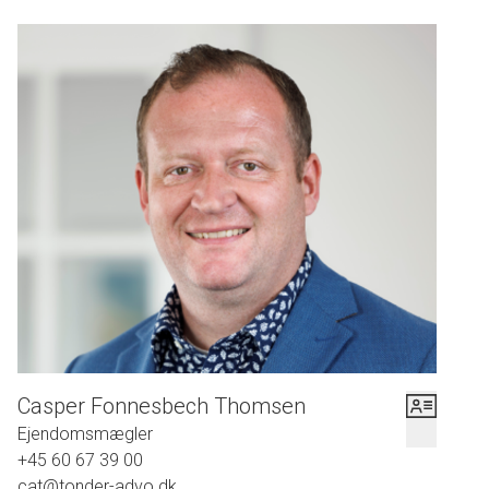
og to terasser på syd og vest siden af huset, hvoraf der på den ene har været
opstillet en trampolin.
Her er altså en skøn bolig, i et af de senest etablerede boligområder i
Tønder, og uanset hvor man vender øjet hen, kan man se andre flotte boliger
opført i det 21. århundrede.
Desuden opvarmes ejendommen nemt med naturgas, hvor man har god
komfort varme, i form af gulvvarme i hele ejendommen inklusiv garagen, så
der altid er en god rumtemperatur i hele huset.
Velkommen til Rosinfeltvej 128, 6270 Tønder
Kontakt venligst Casper Fonnesbech Thomsen fra Advokatfirmaet Karen
Casper Fonnesbech Thomsen
Marie Hansen & Anders C. Hansen på tlf: 7472 3900 eller 6067 3900 for
Ejendomsmægler
fremvisning eller yderligere oplysninger.
+45 60 67 39 00
cat@tonder-advo.dk