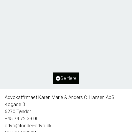
Borg 55,
6261 Bredebro
2
Boligareal
91
m
2
Grundareal
1.127
m
Ejendomstype
Villa
Se flere
395.000 kr.
Advokatfirmaet Karen Marie & Anders C. Hansen ApS
Kogade 3
6270
Tønder
+45 74 72 39 00
advo@tonder-advo.dk