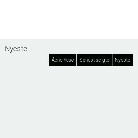
Nyeste
Åbne huse
Senest solgte
Nyeste