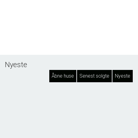
Nyeste
Åbne huse
Senest solgte
Nyeste