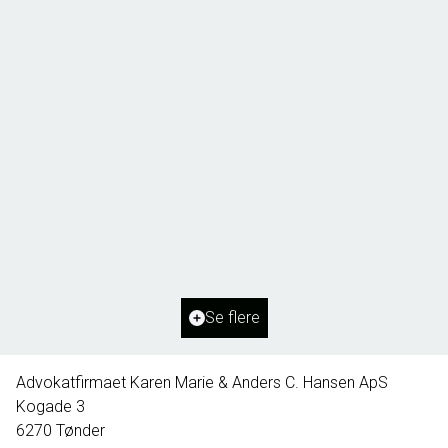
Borg 55,
6261 Bredebro
2
Boligareal
91
m
2
Grundareal
1.127
m
Ejendomstype
Villa
Se flere
395.000 kr.
Advokatfirmaet Karen Marie & Anders C. Hansen ApS
Kogade 3
6270
Tønder