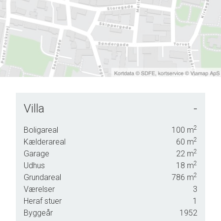
Villa
-
og vi
2
Boligareal
100
m
sen
2
Kælderareal
60
m
2
Garage
22
m
2
Udhus
18
m
2
Grundareal
786
m
Værelser
3
Heraf stuer
1
Byggeår
1952