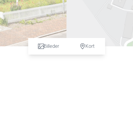
Billeder
Kort
r mere end bare en vurdering. God dialog hos os er et nøgleord 
Thomsen fra Advokatfirmaet Karen Marie Hansen & Anders C. Han
vurdering.