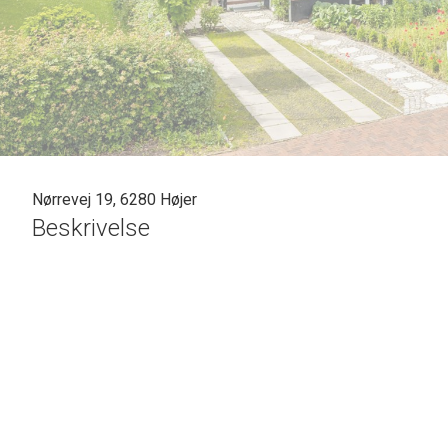
Nørrevej 19, 6280 Højer
Beskrivelse
SOLGT - skal vi også sælge din bolig? En vurdering hos os e
vil gøre en forskel. Kontakt venligst Casper Fonnesbech 
på tlf: 7472 3900 eller 6067 3900 for en uforpligtende salgs