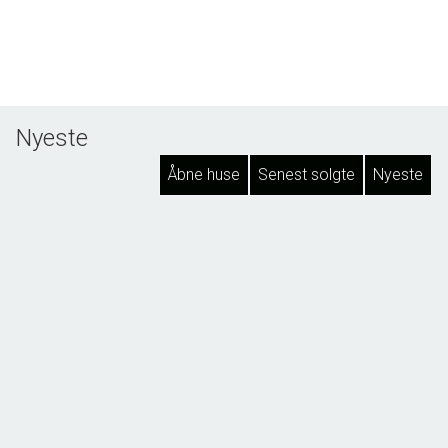
Nyeste
Åbne huse
Senest solgte
Nyeste