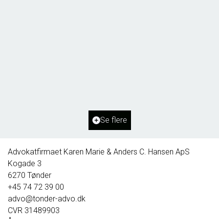
Borg 55,
6261 Bredebro
2
Boligareal
91
m
2
Grundareal
1.127
m
Ejendomstype
Villa
Se flere
395.000 kr.
Advokatfirmaet Karen Marie & Anders C. Hansen ApS
Kogade 3
6270
Tønder
+45 74 72 39 00
advo@tonder-advo.dk
CVR
31489903