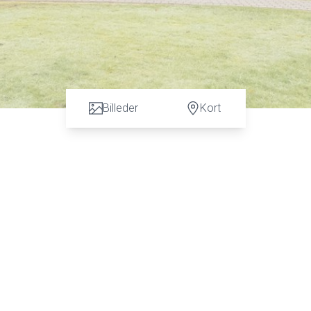
Billeder
Kort
e end bare en vurdering. God dialog hos os er et nøgleord og vi vil gø
tfirmaet Karen Marie Hansen & Anders C. Hansen på tlf: 7472 3900 el