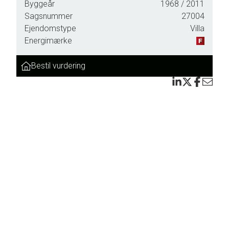
Byggeår
1968
/ 2011
Sagsnummer
27004
Ejendomstype
Villa
Energimærke
Bestil vurdering