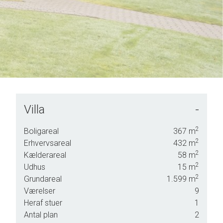
Villa
-
re en
ler
2
Boligareal
367
m
2
Erhvervsareal
432
m
2
Kælderareal
58
m
2
Udhus
15
m
2
Grundareal
1.599
m
Værelser
9
Heraf stuer
1
Antal plan
2