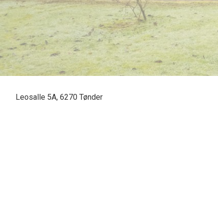
Leosalle 5A, 6270 Tønder
SOLGT - skal vi også sælge din bolig? En vurdering hos os er mer
forskel. Kontakt venligst Casper Fonnesbech Thomsen fra Advoka
6067 3900 for en uforpligtende salgsvurdering.