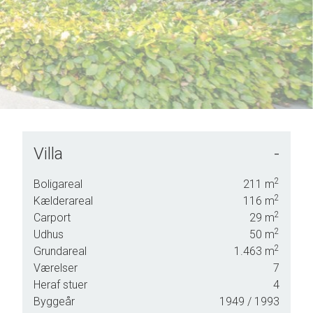
Villa
-
re en
ler
2
Boligareal
211
m
2
Kælderareal
116
m
2
Carport
29
m
2
Udhus
50
m
2
Grundareal
1.463
m
Værelser
7
Heraf stuer
4
Byggeår
1949
/ 1993