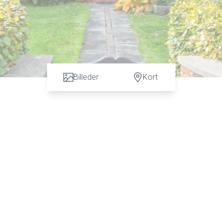
Billeder
Kort
e end bare en vurdering. God dialog hos os er et nøgleord og vi vil gø
tfirmaet Karen Marie Hansen & Anders C. Hansen på tlf: 7472 3900 el