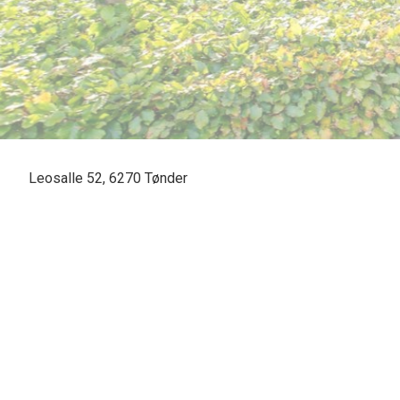
Leosalle 52, 6270 Tønder
SOLGT - skal vi også sælge din bolig? En vurdering hos os er mer
forskel. Kontakt venligst Casper Fonnesbech Thomsen fra Advoka
6067 3900 for en uforpligtende salgsvurdering