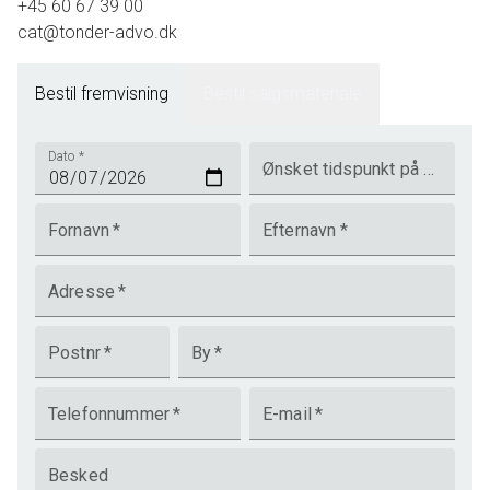
+45 60 67 39 00
cat@tonder-advo.dk
Bestil fremvisning
Bestil salgsmateriale
Dato
*
Ønsket tidspunkt på dagen
Fornavn
*
Efternavn
*
Adresse
*
Postnr
*
By
*
Telefonnummer
*
E-mail
*
Besked