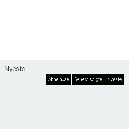
Nyeste
Åbne huse
Senest solgte
Nyeste