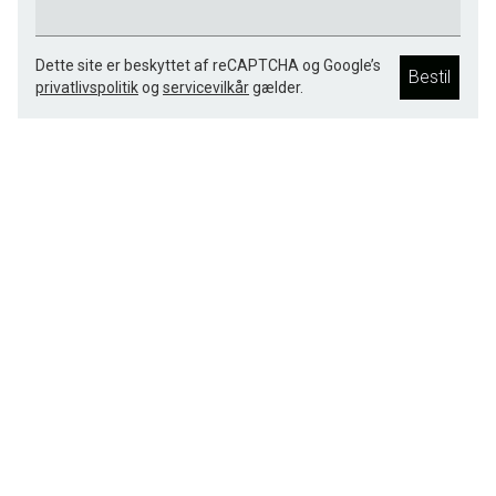
Dette site er beskyttet af reCAPTCHA og Google’s
Bestil
privatlivspolitik
og
servicevilkår
gælder.