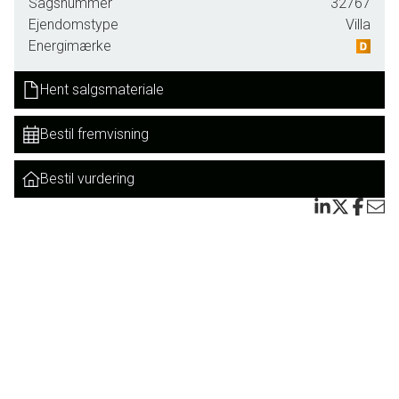
Sagsnummer
32767
anvendelig kælder på yderligere 76 m². Her får du således
Ejendomstype
Villa
masser af ekstra plads til hobbyrum, værksted, opbevaring
Energimærke
eller andre formål.
Hent salgsmateriale
Grunden er på hele 4.061 m² og fremstår som en naturskøn
oase med god plads til både haveentusiaster, dyrehold eller
Bestil fremvisning
familien, der ønsker luft omkring sig. Her kan du nyde roen,
naturen og den fantastiske udsigt året rundt.
Bestil vurdering
Til ejendommen hører desuden et stort udhus på 96 m²,
som tidligere har været anvendt som slagteri.
Bygningen rummer mange anvendelsesmuligheder og er
ideel til værksted, lager, hobbyaktiviteter eller den
pladskrævende fritidsinteresse.
En spændende og særdeles velholdt ejendom med en
sjælden beliggenhed, hvor naturen og de åbne vidder bliver
en del af hverdagen.