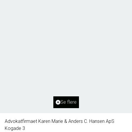
Borg 55,
6261 Bredebro
2
Boligareal
91
m
2
Grundareal
1.127
m
Ejendomstype
Villa
Se flere
395.000 kr.
Advokatfirmaet Karen Marie & Anders C. Hansen ApS
Kogade 3