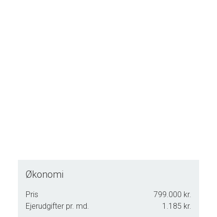
Mojn og velkommen til Kristine Svendsvej 8, Gallehus, 6270
Tønder.
Økonomi
Pris
799.000 kr.
Ejerudgifter pr. md.
1.185 kr.