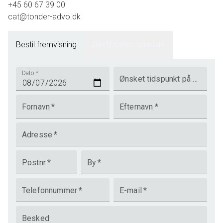
+45 60 67 39 00
cat@tonder-advo.dk
Bestil fremvisning
Bestil salgsmateriale
Dato
*
Ønsket tidspunkt på dagen
Fornavn
*
Efternavn
*
Adresse
*
Postnr
*
By
*
Telefonnummer
*
E-mail
*
Besked