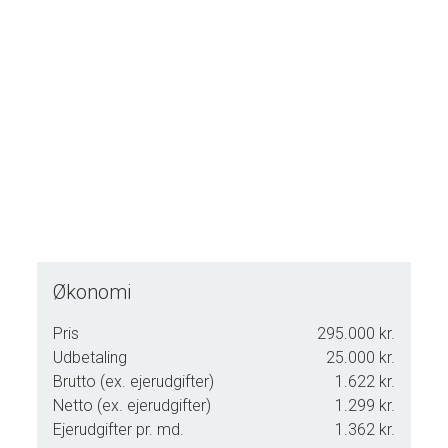
Mulighederne er mange – ring gerne for yderligere oplysninger eller for
at aftale en fremvisning.
Mojn og velkommen til Kovej 17, 6280 Højer.
Økonomi
Pris
295.000 kr.
Udbetaling
25.000 kr.
Brutto (ex. ejerudgifter)
1.622 kr.
Netto (ex. ejerudgifter)
1.299 kr.
Ejerudgifter pr. md.
1.362 kr.