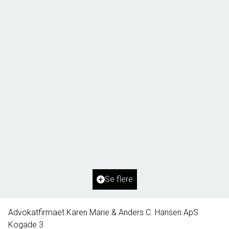
Borg 55,
6261 Bredebro
2
Boligareal
91
m
2
Grundareal
1.127
m
Ejendomstype
Villa
Se flere
395.000 kr.
Advokatfirmaet Karen Marie & Anders C. Hansen ApS
Kogade 3