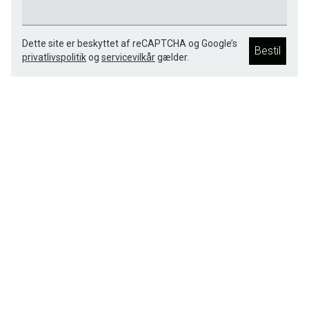
Dette site er beskyttet af reCAPTCHA og Google’s
Bestil
privatlivspolitik
og
servicevilkår
gælder.