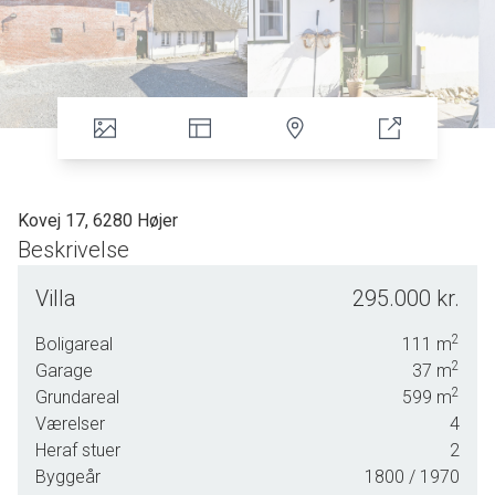
Kovej 17, 6280 Højer
Beskrivelse
Velkommen til Kovej 17 – en charmerende etplansvilla med masser af
Villa
295.000 kr.
potentiale og en attraktiv beliggenhed midt i Højer.
2
Boligareal
111
m
Denne villa har alle forudsætninger for at blive et varmt og
2
Garage
37
m
velfungerende hjem – hvad enten man søger en fast helårsbolig,
2
Grundareal
599
m
fritidsbolig eller en investeringsmulighed til udlejning.
Værelser
4
Heraf stuer
2
Med et overskueligt boligareal på 111 m² med garage i forlængelse på
Byggeår
1800
/ 1970
37 m² og en grund på 599 m², får man en ejendom til en rigtig god pris,