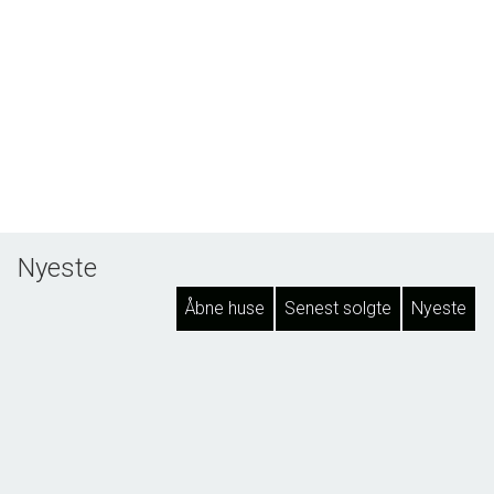
Nyeste
Åbne huse
Senest solgte
Nyeste