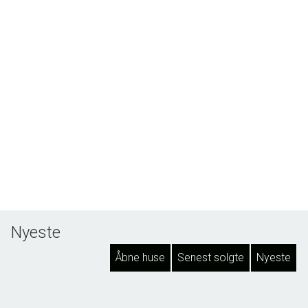
Nyeste
Åbne huse
Senest solgte
Nyeste