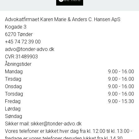
395.000 kr.
Advokatfirmaet Karen Marie & Anders C. Hansen ApS
Kogade 3
6270
Tønder
+45 74 72 39 00
advo@tonder-advo.dk
CVR
31489903
Åbningstider
Mandag
9.00 - 16.00
Tirsdag
9.00 - 16.00
Onsdag
9.00 - 16.00
Torsdag
9.00 - 16.00
Fredag
9.00 - 15.30
Lørdag
Søndag
Sikker mail: sikker@tonder-advo.dk
Vores telefoner er lukket hver dag fra kl. 12.00 til kl. 13.00 -
fredage er vores telefoner desuden lukket fra kl. 14.30.