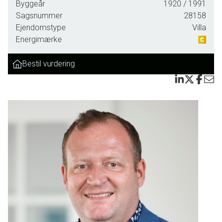
Byggeår
1920
/ 1991
Sagsnummer
28158
Ejendomstype
Villa
Energimærke
Bestil vurdering