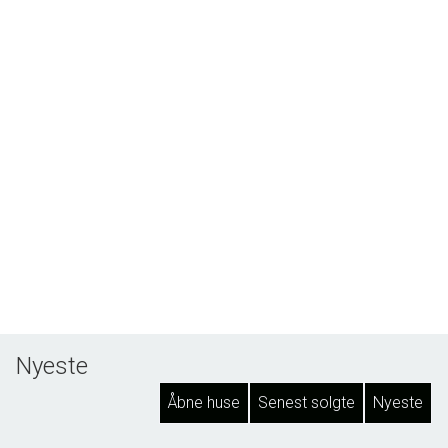
Nyeste
Åbne huse
Senest solgte
Nyeste