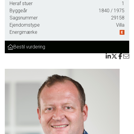
Heraf stuer
1
Byggeår
1840
/ 1975
Sagsnummer
29158
Ejendomstype
Villa
Energimærke
Bestil vurdering