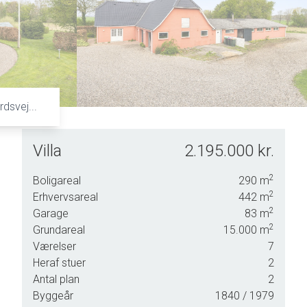
6
8
7
9
8
9
dsvej...
Villa
2.195.000 kr.
2
Boligareal
290
m
2
Erhvervsareal
442
m
2
Garage
83
m
2
igt.
Grundareal
15.000
m
Værelser
7
Heraf stuer
2
e fra
Antal plan
2
Byggeår
1840
/ 1979