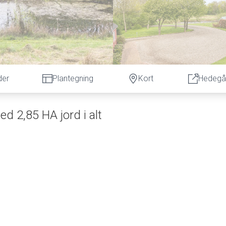
der
Plantegning
Kort
Hedegår
d 2,85 HA jord i alt
smuligheder.
 og omkranset af smuk natur, ligger denne ejendom fredeligt og rol
de marker. Her får du masser af plads – både fysisk og mentalt.
ed egen lille sø. Fra den dobbelte garage med kvalitets-elport