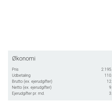
Du kan sende dit ønske til en fremvisning på knappen neden
først forhøre os hos sælger samt undersøge i vores kalender. V
Økonomi
Pris
2.195.
Udbetaling
110.
Brutto (ex. ejerudgifter)
12.
Netto (ex. ejerudgifter)
9
Ejerudgifter pr. md.
3