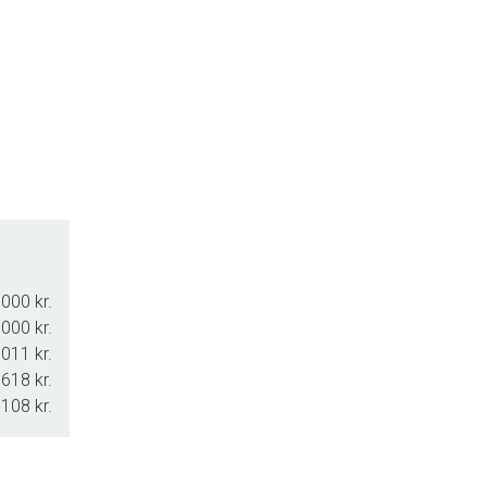
for og vi vil bestræbe os på at imødekomme dit ønske, dog skal
i ringer til dig for at aftale endelig tid for en fremvisning.
000 kr.
000 kr.
011 kr.
.618 kr.
.108 kr.