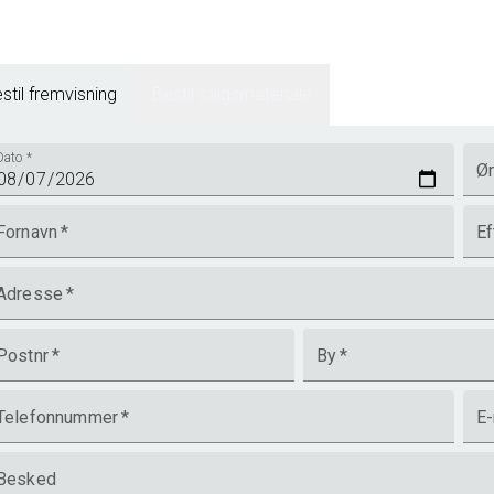
stil fremvisning
Bestil salgsmateriale
Dato
*
Øn
Fornavn
*
Ef
Adresse
*
Postnr
*
By
*
Telefonnummer
*
E-
Besked