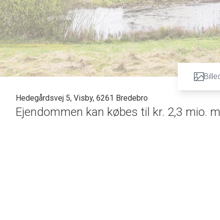
Bille
Hedegårdsvej 5, Visby, 6261 Bredebro
Ejendommen kan købes til kr. 2,3 mio. me
Attraktiv nedlagt landbrugsejendom med gode anvendelse
Masser af plads, natur og muligheder.
Med en rigtig god beliggenhed ud til naturen, højt til himlen
Der er uhindret udsigt hele vejen rundt til de omkringliggen
Ejendommen rummer et stort stuehus og en velanlagt have m
Novoferm er der direkte adgang til stuehuset.