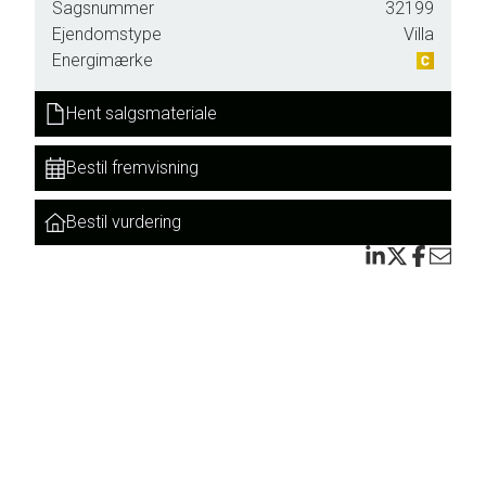
Sagsnummer
32199
us
Ejendomstype
Villa
Energimærke
 også
Hent salgsmateriale
Bestil fremvisning
Bestil vurdering
n er