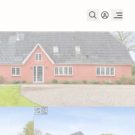
0
1
0
2
1
3
2
4
3
5
4
6
5
7