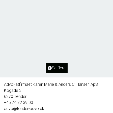
Borg 55,
6261 Bredebro
2
Boligareal
91
m
2
Grundareal
1.127
m
Ejendomstype
Villa
Se flere
395.000 kr.
Advokatfirmaet Karen Marie & Anders C. Hansen ApS
Kogade 3
6270
Tønder
+45 74 72 39 00
advo@tonder-advo.dk