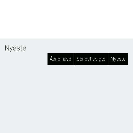
Nyeste
Åbne huse
Senest solgte
Nyeste