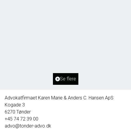
Borg 55,
6261 Bredebro
2
Boligareal
91
m
2
Grundareal
1.127
m
Ejendomstype
Villa
Se flere
395.000 kr.
Advokatfirmaet Karen Marie & Anders C. Hansen ApS
Kogade 3
6270
Tønder
+45 74 72 39 00
advo@tonder-advo.dk