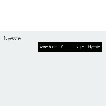
Nyeste
Åbne huse
Senest solgte
Nyeste